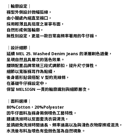
｜輪廓設定｜
褲型外側設計微幅弧線，
由小腿處內縮直至褲口，
採用輕薄且具挺度之單寧布面，
自然形成俐落輪廓，
無性別設定，更是一款日常高頻率著用的牛仔褲。
｜設計細節｜
延續 MEL 25. Washed Denim Jeans 的漸層刷色語彙，
呈現自然且具層次的落色效果。
腰頭配置品牌常規三段式調節扣，提升尺寸彈性。
細節以寬版褲耳作為點綴，
後身盾形貼袋搭配 V 型約克線條，
在基礎牛仔褲設定中，
保留 MELSIGN 一貫的輪廓識別與細節層次。
｜面料選擇｜
80%Cotton，20%Polyester
因牛仔面料及褲身兩側噴色工藝特性，
建議洗滌時以反面套洗衣袋清洗，
並請避免洗滌時間過長、頻率過高以及與淺色衣物摩擦或混洗，
水洗後布料及噴色有些微色落為自然現象。