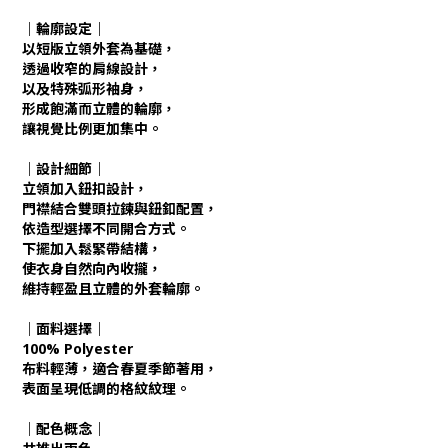
｜輪廓設定｜
以短版立領外套為基礎，
透過收窄的肩線設計，
以及特殊弧形袖身，
形成飽滿而立體的輪廓，
讓視覺比例更加集中。
｜設計細節｜
立領加入鈕扣設計，
門襟結合雙頭拉鍊與鈕釦配置，
依造型選擇不同開合方式。
下擺加入鬆緊帶結構，
使衣身自然向內收攏，
維持輕盈且立體的外套輪廓。
｜面料選擇｜
100% Polyester
布料輕薄，適合春夏季節著用，
表面呈現低調的格紋紋理。
｜配色概念｜