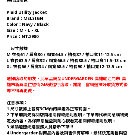
共推出兩色
Plaid Utility Jacket
Brand：MELSIGN
Color：Navy / Black
Size：M、L、XL
Price：NT.2980
｜尺寸數據｜
M 衣長61 / 肩寬30 / 胸寬64.5 / 袖長87 / 袖口寬11-12.5 cm
L 衣長63.5 / 肩寬32 / 胸寬66.5 / 袖長88.5 / 袖口寬11.5-13 cm
XL 衣長66 / 肩寬34 / 胸寬68.5 / 袖長90 / 袖口寬12-13.5 cm
選擇店取的朋友，此單品請至UNDERGARDEN 高雄崛江門市-高
雄市新興區仁智街246號進行店取，謝謝。官網選擇好取貨方式後
即不得再更改。
注意事項：
1.尺寸數據上會有3CM內的誤差為正常範圍。
2.下單前請先詳閱店鋪相關條款細則說明，下單即代表同意購物規
定及內容，為保障您權益請耐心觀看完相關條款細則說明。
3.煩請遵照網購服務人員指示下單!!!
4.Undergarden對商品內容及銷售保有解釋、最終決定銷售與否