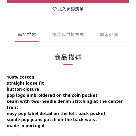
加入追蹤清單
商品描述
送貨及付款方式
顧客評價
商品描述
100% cotton
straight loose fit
button closure
pop logo embroidered on the coin pocket
seam with two-needle denim stitching at the center
front
navy pop label detail on the left back pocket
suede pop jeans patch on the back waist
made in portugal