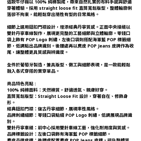
這款牛仔褲以 100% 純棉製成，帶來自然扎實的布料手感與舒適
穿著體驗。採用 straight loose fit 直筒寬鬆版型，整體輪廓俐
落卻不拘束，能輕鬆穿出隨性有型的日常風格。
細節上選用鈕扣門襟設計，增添經典丹寧質感。正面中央接縫以
雙針丹寧車線製作，展現更完整的工藝細節與立體輪廓。零錢口
袋上飾有 POP Logo 刺繡，左後口袋則搭配海軍藍 POP 標籤細
節，低調點出品牌識別。後腰處再以麂皮 POP Jeans 皮牌作為收
尾，讓整體更具質感與辨識度。
全件於葡萄牙製造，兼具版型、做工與細節表現，是一款能輕鬆
融入各式穿搭的實穿單品。
商品特色亮點 :
100% 純棉面料：天然棉質，舒適透氣、親膚好穿。
直筒寬鬆版型：Straight Loose Fit 設計，穿著自在、修飾身
形。
經典鈕扣門襟：復古丹寧細節，展現率性風格。
品牌刺繡細節：零錢口袋點綴 POP Logo 刺繡，低調展現品牌識
別。
雙針丹寧車縫：前中心採用雙針車線工藝，強化耐用度與質感。
品牌標籤設計：左後口袋飾有海軍藍 POP 標籤細節。
麂皮品牌皮標：後腰處配置麂皮 POP Jeans 皮標，提升整體質