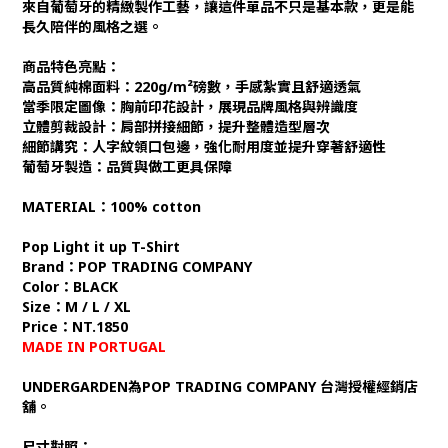
來自葡萄牙的精緻製作工藝，讓這件單品不只是基本款，更是能
長久陪伴的風格之選。
商品特色亮點：
高品質純棉面料
：220g/m²磅數，手感紮實且舒適透氣
當季限定圖像
：胸前印花設計，展現品牌風格與辨識度
立體剪裁設計
：肩部拼接細節，提升整體造型層次
細節講究
：人字紋領口包邊，強化耐用度並提升穿著舒適性
葡萄牙製造：品質與做工更具保障
MATERIAL：100% cotton
Pop Light it up T-Shirt
Brand：POP TRADING COMPANY
Color：BLACK
Size：M / L / XL
Price：NT.1850
MADE IN PORTUGAL
UNDERGARDEN為POP TRADING COMPANY 台灣授權經銷店
舖。
尺寸對照：