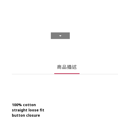
商品描述
100% cotton
straight loose fit
button closure