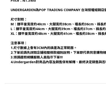
Price：NT.3950
UNDERGARDEN為POP TRADING COMPANY 台灣授權經銷
尺寸對照：
M：腰平量寬度約40cm、大腿寬約38cm、襠長約36cm、褲長約
L：腰平量寬度約44cm、大腿寬約39cm、襠長約37cm、褲長約
XL：腰平量寬度約48cm、大腿寬約41cm、襠長約38cm、褲長約
注意事項：
1.尺寸數據上會有3CM內的誤差為正常範圍。
2.下單前請先詳閱店鋪相關條款細則說明，下單即代表同意購物
3.煩請遵照網購服務人員指示下單!!!
4.Undergarden對商品內容及銷售保有解釋、最終決定銷售與