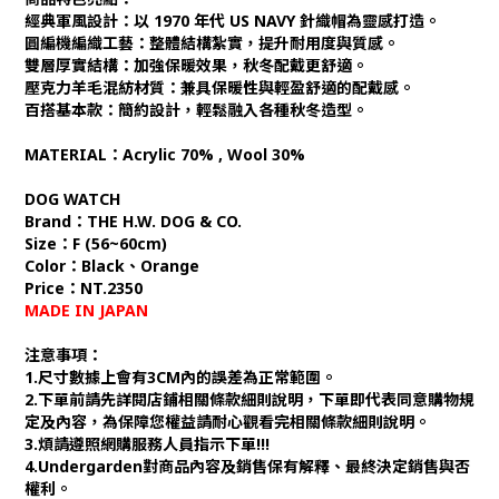
經典軍風設計：以 1970 年代 US NAVY 針織帽為靈感打造。
圓編機編織工藝：整體結構紮實，提升耐用度與質感。
雙層厚實結構：加強保暖效果，秋冬配戴更舒適。
壓克力羊毛混紡材質：兼具保暖性與輕盈舒適的配戴感。
百搭基本款：簡約設計，輕鬆融入各種秋冬造型。
MATERIAL：
Acrylic 70% ,
Wool 30%
DOG WATCH
Brand：THE H.W. DOG & CO.
Size：F (56~60cm)
Color：Black、Orange
Price：NT.2350
MADE IN JAPAN
注意事項：
1.尺寸數據上會有3CM內的誤差為正常範圍。
2.下單前請先詳閱店鋪相關條款細則說明，下單即代表同意購物規
定及內容，為保障您權益請耐心觀看完相關條款細則說明。
3.煩請遵照網購服務人員指示下單!!!
4.Undergarden對商品內容及銷售保有解釋、最終決定銷售與否
權利。