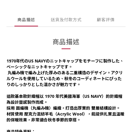
商品描述
送貨及付款方式
顧客評價
商品描述
1970年代のUS NAVYのニットキャップをモチーフに製作した、
ベーシックなニットキャップです。
丸編み機で編み上げた厚みのある二重構造のデザイン。アクリ
ルウールを使用しているため、秋冬のコーディネートにぴった
りのしっかりとした温かさが魅力です。
這款基本款針織帽以 1970 年代美國海軍（US NAVY）的針織帽
為設計靈感製作而成。
採用 圓編機（丸編み機）編織，打造出厚實的 雙層結構設計。
材質使用 壓克力混紡羊毛（Acrylic Wool），能提供扎實且溫暖
的保暖效果，非常適合秋冬季節的穿搭。
商品特色亮點：