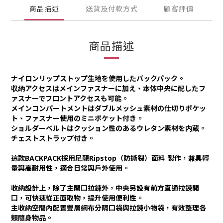
商品描述
送貨及付款方式
顧客評價
商品描述
ナイロンリップストップ生地を使用したバックパック。
収納アクセスはメインファスナーに加え、本体中央に配したフ
ァスナーでフロントアクセスも可能。
メインコンパートメントはダブルメッシュ素材の仕切りポケッ
ト、ファスナー使用のミニポケット付き。
ショルダーベルトはクッション性のあるウレタン素材を内蔵。
チェストストラップ付き。
這款BACKPACK採用尼龍Ripstop（防撕裂）面料 製作，兼具輕
量與高耐用性，適合日常與戶外使用。
收納設計上，除了主開口拉鍊外，中央另設有前方直通拉鍊開
口，可快速從正面取物，提升使用便利性。
主收納空間內配置雙層網布分隔口袋與拉鍊小物袋，有效整理各
類隨身物品。