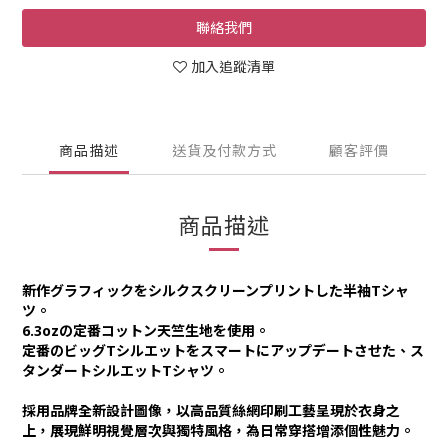
聯絡我們
加入追蹤清單
商品描述
送貨及付款方式
顧客評價
商品描述
新作グラフィックをシルクスクリーンプリントした半袖Tシャ
ツ。
6.3ozの定番コットン天竺生地を使用。
定番のビッグTシルエットをスマートにアップデートさせた、ス
タンダートシルエットTシャツ。
採用品牌全新設計圖像，以高品質絲網印刷工藝呈現於衣身之
上，展現鮮明視覺層次與獨特風格，為日常穿搭增添個性魅力。