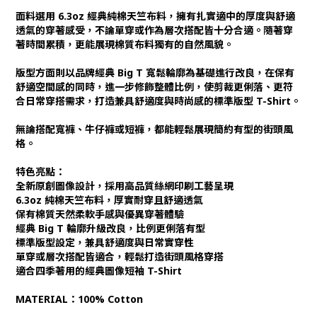
面料選用 6.3oz 經典純棉天竺布料，擁有扎實適中的厚度與舒適
透氣的穿著感受，不論單穿或作為層次搭配皆十分合適。隨著穿
著時間累積，更能展現棉質布料獨有的自然風貌。
版型方面則以品牌經典 Big T 寬鬆輪廓為基礎進行改良，在保有
舒適空間感的同時，進一步修飾整體比例，使剪裁更俐落、更符
合日常穿搭需求，打造兼具舒適度與時尚感的標準版型 T-Shirt。
無論搭配寬褲、牛仔褲或短褲，都能輕鬆展現簡約有型的街頭風
格。
特色亮點：
全新原創圖像設計，採用高品質絲網印刷工藝呈現
6.3oz 純棉天竺布料，厚實耐穿且舒適透氣
保有棉質天然柔軟手感與優異穿著體驗
經典 Big T 輪廓升級改良，比例更俐落有型
標準版型設定，兼具舒適度與日常實穿性
單穿或層次搭配皆適合，輕鬆打造街頭風格穿搭
適合四季著用的經典圖像短袖 T-Shirt
MATERIAL：100% Cotton