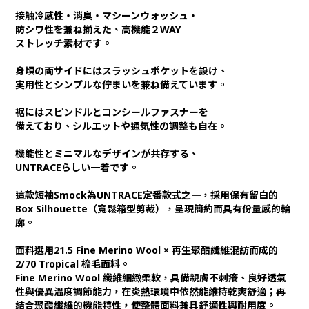
接触冷感性・消臭・マシーンウォッシュ・
防シワ性を兼ね揃えた、高機能２WAY
ストレッチ素材です。
身頃の両サイドにはスラッシュポケットを設け、
実用性とシンプルな佇まいを兼ね備えています。
裾にはスピンドルとコンシールファスナーを
備えており、シルエットや通気性の調整も自在。
機能性とミニマルなデザインが共存する、
UNTRACEらしい一着です。
這款短袖Smock為UNTRACE定番款式之一，採用保有留白的
Box Silhouette（寬鬆箱型剪裁），呈現簡約而具有份量感的輪
廓。
面料選用21.5 Fine Merino Wool × 再生聚酯纖維混紡而成的
2/70 Tropical 梳毛面料。
Fine Merino Wool 纖維細緻柔軟，具備親膚不刺癢、良好透氣
性與優異溫度調節能力，在炎熱環境中依然能維持乾爽舒適；再
結合聚酯纖維的機能特性，使整體面料兼具舒適性與耐用度。