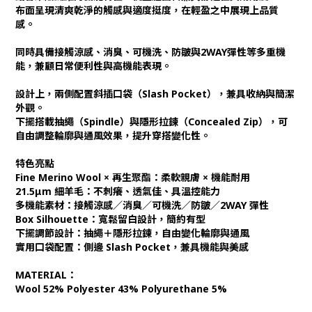
布面呈現清爽乾淨的觸感與適度挺度，在輕盈之中展現上品質
感。
同時具備接觸涼感、消臭、可機洗、防皺與2WAY彈性等多重機
能，兼顧日常便利性與高機能表現。
設計上，兩側配置斜插口袋（Slash Pocket），兼具收納與簡潔
外觀。
下擺搭載抽繩（Spindle）與隱形拉鍊（Concealed Zip），可
自由調整輪廓與通風效果，提升穿搭變化性。
特色亮點
Fine Merino Wool × 再生聚酯：柔軟親膚 × 機能耐用
21.5μm 細羊毛：不刺癢、透氣佳、具溫控能力
多機能素材：接觸涼感／消臭／可機洗／防皺／2WAY 彈性
Box Silhouette：寬鬆留白設計，簡約有型
下擺調節設計：抽繩＋隱形拉鍊，自由變化輪廓與通風
實用口袋配置：側邊 Slash Pocket，兼具機能與美感
MATERIAL：
Wool 52% Polyester 43% Polyurethane 5%