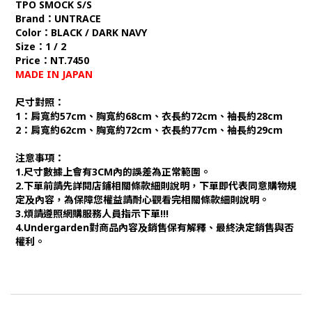
TPO SMOCK S/S
Brand：UNTRACE
Color：BLACK / DARK NAVY
Size：1 / 2
Price：NT.7450
MADE IN JAPAN
尺寸對照：
1：肩寬約57cm、胸寬約68cm、衣長約72cm、袖長約28cm
2：肩寬約62cm、胸寬約72cm、衣長約77cm、袖長約29cm
注意事項：
1.尺寸數據上會有3CM內的誤差為正常範圍。
2.下單前請先詳閱店鋪相關條款細則說明，下單即代表同意購物規
定及內容，為保障您權益請耐心觀看完相關條款細則說明。
3.煩請遵照網購服務人員指示下單!!!
4.Undergarden對商品內容及銷售保有解釋、最終決定銷售與否
權利。