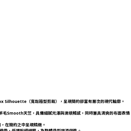
x Silhouette（寬鬆箱型剪裁），呈現簡約卻富有層次的現代輪廓。
0%羊毛Smooth天竺，具備細膩光澤與滑順觸感，同時兼具清爽的布面
圍，在簡約之中呈現精緻。
裝飾織帶，低調點綴細節，為整體造型增添個性。