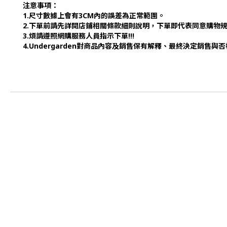
注意事項：
1.尺寸數據上會有3CM內的誤差為正常範圍。
2.下單前請先詳閱店鋪相關條款細則說明，下單即代表同意購物
3.煩請遵照網購服務人員指示下單!!!
4.Undergarden對商品內容及銷售保有解釋、最終決定銷售與