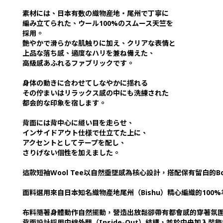
素材には、日本有数の織物産地・尾州で丁寧に
編み立てられた、ウール100%のスムース天竺を
採用。
艶やかで滑らかな肌触りに加え、クリアな表情と
上品な落ち感、適度なハリを兼ね備えた、
高級感あふれるファブリックです。
身体の動きに合わせてしなやかに揺れる
その佇まいはリラックス感の中にも洗練された
都会的な印象を宿します。
背面には背中心に縫い目を走らせ、
インサイドアウト仕様で仕立てた上に、
アクセントとしてテープを配し、
さりげない個性を加えました。
這款短袖Wool Tee以自然垂墜感為核心設計，搭配保有留白的Bo
面料選用來自日本知名織物產地尾州（Bishu）精心編織的10
布料隨著身體動作自然擺動，營造出放鬆卻帶有都會感的穿著氛
背面設計採用中線外翻（Inside-Out）結構，並於中央加入