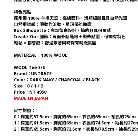
特色亮點
尾州製 100% 羊毛天竺：高級面料，滑順細膩且具自然光澤
自然垂墜感：隨動作流動，呈現優雅輪廓
Box Silhouette：寬鬆留白設計，簡約且具份量感
Inside-Out 細節：背面外翻縫線＋織帶點綴，低調有特色
輕鬆 × 都會感：舒適穿著同時保有精緻氛圍
MATERIAL：100% WOOL
WOOL Tee S/S
Brand：UNTRACE
Color：DARK NAVY / CHARCOAL / BLACK
Size：0 / 1 / 2
Price：NT.4950
MADE IN JAPAN
尺寸對照：
0：肩寬約57.5cm、胸寬約65cm、衣長約69cm、袖長約25cm
1：肩寬約61.5cm、胸寬約69cm、衣長約74.5cm、袖長約27c
2：肩寬約65.5cm、胸寬約72.5cm、衣長約78.5cm、袖長約29