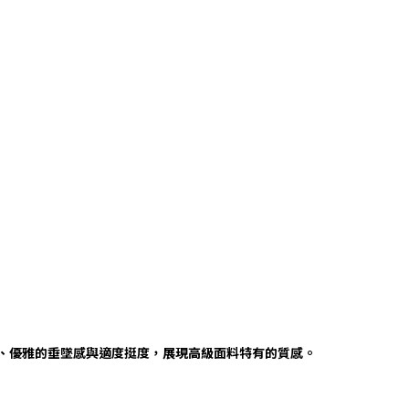
表情、優雅的垂墜感與適度挺度，展現高級面料特有的質感。